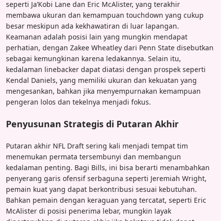
seperti Ja’Kobi Lane dan Eric McAlister, yang terakhir
membawa ukuran dan kemampuan touchdown yang cukup
besar meskipun ada kekhawatiran di luar lapangan.
Keamanan adalah posisi lain yang mungkin mendapat
perhatian, dengan Zakee Wheatley dari Penn State disebutkan
sebagai kemungkinan karena ledakannya. Selain itu,
kedalaman linebacker dapat diatasi dengan prospek seperti
Kendal Daniels, yang memiliki ukuran dan kekuatan yang
mengesankan, bahkan jika menyempurnakan kemampuan
pengeran lolos dan tekelnya menjadi fokus.
Penyusunan Strategis di Putaran Akhir
Putaran akhir NFL Draft sering kali menjadi tempat tim
menemukan permata tersembunyi dan membangun
kedalaman penting. Bagi Bills, ini bisa berarti menambahkan
penyerang garis ofensif serbaguna seperti Jeremiah Wright,
pemain kuat yang dapat berkontribusi sesuai kebutuhan.
Bahkan pemain dengan keraguan yang tercatat, seperti Eric
McAlister di posisi penerima lebar, mungkin layak