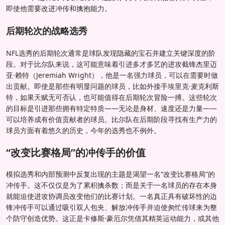
即使他需要改进冲传和擒抱能力。
后期轮次的战略选秀
NFL选秀的后期轮次通常是球队发现隐藏的宝石并建立关键深度的阶
段。对于比尔队来说，这可能意味着引进多才多艺的进攻截锋杰里迈
亚·赖特（Jeremiah Wright），他是一名强力球员，可以在需要时做
出贡献。即使是那些有明显问题的球员，比如外接手埃里克·麦克利斯
特，如果天赋无可否认，也可能值得在后期轮次冒险一搏。这些轮次
的目标是引进那些拥有特定特质——无论是身材、速度还是力量——
可以培养成有价值贡献者的球员。比尔队在后期阶段寻找有生产力的
球员方面有着悠久的历史，今年的选秀也不例外。
“改变比赛格局”的冲传手的价值
模拟选秀和内部预测中反复出现的主题是渴望一名“改变比赛格局”的
冲传手。这不仅仅是为了累积擒杀数；而是关于一名球员的存在本身
就能迫使进攻协调员改变他们的比赛计划。一名真正具有破坏性的边
锋冲传手可以通过吸引双人包夹、解放冲传手并迫使匆忙传球来为整
个防守创造优势。这正是卡修斯·豪厄尔凭借其精英运动能力，或其他