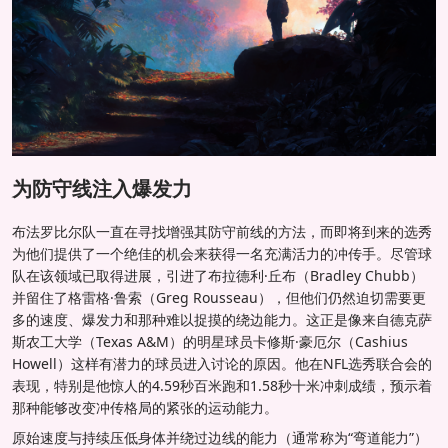
为防守线注入爆发力
布法罗比尔队一直在寻找增强其防守前线的方法，而即将到来的选秀
为他们提供了一个绝佳的机会来获得一名充满活力的冲传手。尽管球
队在该领域已取得进展，引进了布拉德利·丘布（Bradley Chubb）
并留住了格雷格·鲁索（Greg Rousseau），但他们仍然迫切需要更
多的速度、爆发力和那种难以捉摸的绕边能力。这正是像来自德克萨
斯农工大学（Texas A&M）的明星球员卡修斯·豪厄尔（Cashius
Howell）这样有潜力的球员进入讨论的原因。他在NFL选秀联合会的
表现，特别是他惊人的4.59秒百米跑和1.58秒十米冲刺成绩，预示着
那种能够改变冲传格局的紧张的运动能力。
原始速度与持续压低身体并绕过边线的能力（通常称为“弯道能力”）