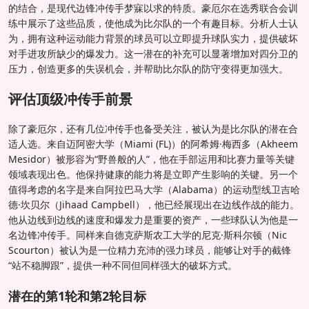
的结合，是现代边锋冲传手梦寐以求的特质。豪厄尔在选秀联合会训
练中展示了这些品质，使他成为比尔队的一个有趣目标。分析人士认
为，拥有这种运动能力背景的球员可以立即提升球队实力，提供破坏
对手进攻所缺少的爆发力。这一潜在的补充可以显著增加对四分卫的
压力，创造更多的失误机会，并帮助比尔队的防守变得更加强大。
评估顶级冲传手前景
除了豪厄尔，还有几位冲传手也备受关注，被认为是比尔队的潜在合
适人选。来自迈阿密大学（Miami (FL)）的阿希姆·梅西多（Akheem
Mesidor）被形容为“野兽般的人”，他在手部运用和比赛力量等关键
领域表现出色。他保持健康的能力将是立即产生影响的关键。另一个
值得考虑的名字是来自阿拉巴马大学（Alabama）的运动型线卫吉哈
德·坎贝尔（Jihaad Campbell），他已经展现出在边线作战的能力。
他从边线到边线的速度和爆发力是重要的资产，一些球队认为他是一
名边锋冲传手。同样来自德克萨斯农工大学的尼克·斯科尔顿（Nic
Scourton）被认为是一位精力充沛的强力球员，能够让对手的截锋
“站不稳脚跟”，提供一种不同但同样强大的破坏方式。
潜在的第1轮和第2轮目标