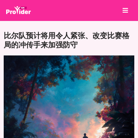
分享就能赢！
比尔队预计将用令人紧张、改变比赛格
关于我们
局的冲传手来加强防守
登录
注册
服务
API
条款
博客