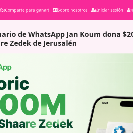
¡Comparte para ganar!
Sobre nosotros
Iniciar sesión
onario de WhatsApp Jan Koum dona $20
are Zedek de Jerusalén