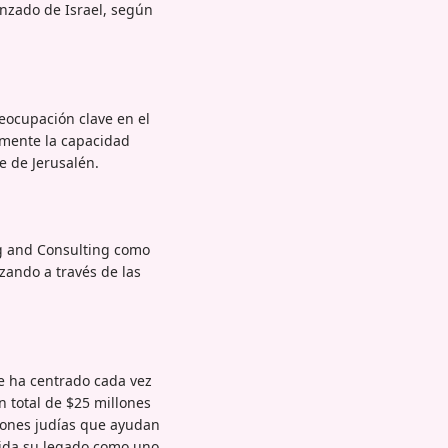
anzado de Israel, según
eocupación clave en el
amente la capacidad
e de Jerusalén.
ng and Consulting como
zando a través de las
e ha centrado cada vez
n total de $25 millones
ciones judías que ayudan
lida su legado como uno