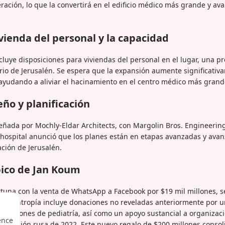
ación, lo que la convertirá en el edificio médico más grande y av
vienda del personal y la capacidad
luye disposiciones para viviendas del personal en el lugar, una pr
rio de Jerusalén. Se espera que la expansión aumente significativ
ayudando a aliviar el hacinamiento en el centro médico más grand
ño y planificación
señada por Mochly-Eldar Architects, con Margolin Bros. Engineeri
 hospital anunció que los planes están en etapas avanzadas y avan
ación de Jerusalén.
ópico de Jan Koum
rtuna con la venta de WhatsApp a Facebook por $19 mil millones, s
u filantropía incluye donaciones no reveladas anteriormente por u
talaciones de pediatría, así como un apoyo sustancial a organiza
ence
a invasión rusa de 2022. Este nuevo regalo de $200 millones conso