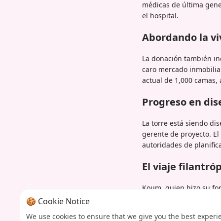
médicas de última gener
el hospital.
Abordando la vi
La donación también inc
caro mercado inmobilia
actual de 1,000 camas, 
Progreso en dise
La torre está siendo di
gerente de proyecto. El
autoridades de planific
El viaje filantr
Koum, quien hizo su fo
más en causas judías. S
🍪 Cookie Notice
a Shaare Zedek para ins
We use cookies to ensure that we give you the best experi
a Ucrania después de l