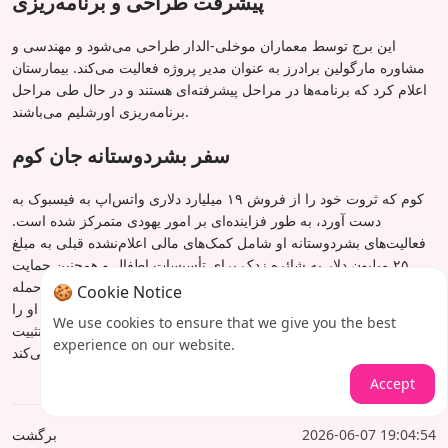
پیشرفت طراحی و برنامه‌ریزی
این برج توسط معماران موخلی-الدار طراحی می‌شود و مهندسی و
مشاوره مارگولین برادرز به عنوان مدیر پروژه فعالیت می‌کند. بیمارستان
اعلام کرد که برنامه‌ها در مراحل پیشرفته‌ای هستند و در حال طی مراحل
برنامه‌ریزی اورشلیم می‌باشند.
سفر بشردوستانه جان کوم
کوم که ثروت خود را از فروش ۱۹ میلیارد دلاری واتس‌اپ به فیسبوک به
دست آورد، به طور فزاینده‌ای بر امور یهودی متمرکز شده است.
فعالیت‌های بشردوستانه او شامل کمک‌های مالی اعلام‌نشده قبلی به مبلغ
۲۵ میلیون دلار به شائره زدک برای تأسیسات اطفال و همچنین حمایت
قابل توجه از سازمان‌های یهودی برای کمک به اوکراین پس از حمله
🍪 Cookie Notice
روسیه در سال ۲۰۲۲ است. این هدیه ۲۰۰ میلیون دلاری جدید میراث او را
We use cookies to ensure that we give you the best
به عنوان یکی از مهم‌ترین خیرین مراقبت‌های بهداشتی اسرائیل تثبیت
experience on our website.
می‌کند.
Accept
2026-06-07 19:04:54
برگشت