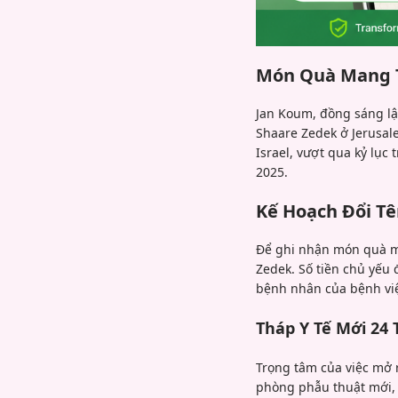
Món Quà Mang Tí
Jan Koum, đồng sáng lậ
Shaare Zedek ở Jerusal
Israel, vượt qua kỷ lục
2025.
Kế Hoạch Đổi T
Để ghi nhận món quà ma
Zedek. Số tiền chủ yếu 
bệnh nhân của bệnh vi
Tháp Y Tế Mới 24 
Trọng tâm của việc mở r
phòng phẫu thuật mới, c