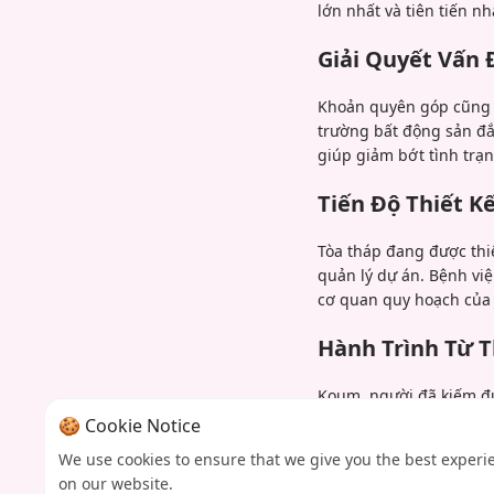
lớn nhất và tiên tiến nh
Giải Quyết Vấn 
Khoản quyên góp cũng b
trường bất động sản đắ
giúp giảm bớt tình trạn
Tiến Độ Thiết K
Tòa tháp đang được thiế
quản lý dự án. Bệnh vi
cơ quan quy hoạch của 
Hành Trình Từ 
Koum, người đã kiếm đư
các hoạt động từ thiện
🍪 Cookie Notice
tiết lộ trước đó tổng c
We use cookies to ensure that we give you the best experi
các tổ chức Do Thái hỗ
on our website.
này củng cố di sản của