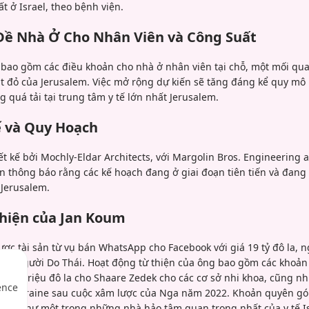
ất ở Israel, theo bệnh viện.
Đề Nhà Ở Cho Nhân Viên và Công Suất
ao gồm các điều khoản cho nhà ở nhân viên tại chỗ, một mối qua
t đỏ của Jerusalem. Việc mở rộng dự kiến sẽ tăng đáng kể quy mô 
g quá tải tại trung tâm y tế lớn nhất Jerusalem.
ế và Quy Hoạch
t kế bởi Mochly-Eldar Architects, với Margolin Bros. Engineering 
ện thông báo rằng các kế hoạch đang ở giai đoạn tiên tiến và đan
Jerusalem.
Thiện của Jan Koum
ợc tài sản từ vụ bán WhatsApp cho Facebook với giá 19 tỷ đô la, n
 của người Do Thái. Hoạt động từ thiện của ông bao gồm các kho
ộng 25 triệu đô la cho Shaare Zedek cho các cơ sở nhi khoa, cũng n
ence
 trợ Ukraine sau cuộc xâm lược của Nga năm 2022. Khoản quyên góp
 ông như một trong những nhà hảo tâm quan trọng nhất của y tế Is