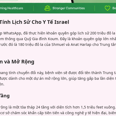
nh Lịch Sử Cho Y Tế Israel
p WhatsApp, đã thực hiện khoản quyên góp lịch sử 200 triệu đô la
em thông qua Quỹ Gia đình Koum. Đây là khoản quyên góp lớn nhất 
 trước đó là 180 triệu đô la của Shmuel và Anat Harlap cho Trung t
ên và Mở Rộng
ng tính chuyển đổi này, bệnh viện sẽ được đổi tên thành Trung 
được dành cho một dự án mở rộng lớn, giúp tăng gấp ba lần diện tí
ện.
Tầng
ộng là một tòa tháp 24 tầng với diện tích hơn 1,5 triệu feet vuông.
ơ sở chăm sóc khẩn cấp tiên tiến và công nghệ y tế hiện đại, biến