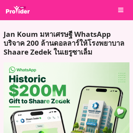
แชร์เพื่อชนะ!
Jan Koum มหาเศรษฐี WhatsApp
เกี่ยวกับเรา
บริจาค 200 ล้านดอลลาร์ให้โรงพยาบาล
Shaare Zedek ในเยรูซาเล็ม
เข้าสู่ระบบ
สมัครสมาชิก
บริการ
API
ข้อตกลง
บล็อก