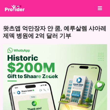
공유하고 당첨되세요!
왓츠앱 억만장자 얀 쿰, 예루살렘 샤아레
회사 소개
제덱 병원에 2억 달러 기부
로그인
회원가입
서비스
API
이용약관
블로그