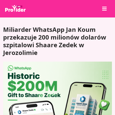
Udostępnij, aby wygrać!
Miliarder WhatsApp Jan Koum
O nas
przekazuje 200 milionów dolarów
szpitalowi Shaare Zedek w
Zaloguj się
Jerozolimie
Zarejestruj się
Usługi
API
Warunki
Blog