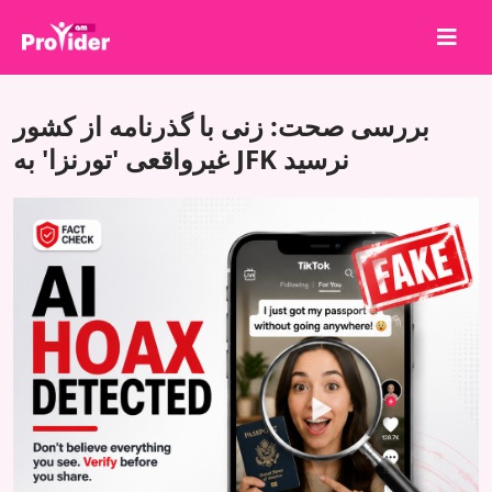
برای برنده شدن به اشتراک بگذارید!
بررسی صحت: زنی با گذرنامه از کشور
درباره ما
غیرواقعی 'تورنزا' به JFK نرسید
ورود
ثبت نام
خدمات
API
شرایط
بلاگ