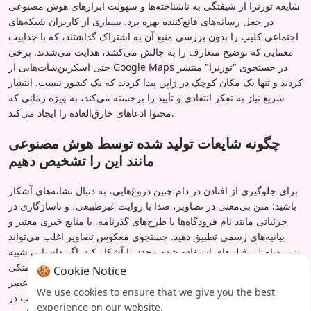
شایعه تورنزا از شیفتگی به ناشناخته‌ها و سهولت ابزارهای هوش مصنوعی
در جعل رسانه‌های قانع‌کننده بهره برد. بسیاری از کاربران شبکه‌های
اجتماعی کلیپ را بدون بررسی منبع آن به اشتراک گذاشتند، که با جذابیت
معمایی که توضیح متعارف را به چالش می‌کشد، هدایت می‌شدند. برخی
حتی اسکرین‌شات‌هایی از Google Maps در جستجوی "تورنزا" منتشر
کردند و تنها یک مکان کوچک در ژاپن پیدا کردند که یک کشور نیست. انتشار
سریع نیاز به تفکر انتقادی و تأیید را برجسته می‌کند، به ویژه زمانی که
محتوا ادعاهای خارق‌العاده را ایجاد می‌کند.
چگونه شایعات تولید شده توسط هوش مصنوعی
مانند این را تشخیص دهیم
برای جلوگیری از افتادن در دام چنین دروغ‌هایی، به دنبال نشانه‌های آشکار
باشید: متن بی‌معنی در تصاویر، صدا یا روایت غیرطبیعی، و ناسازگاری در
جزئیاتی مانند نام فرودگاه‌ها یا طرح‌های گذرنامه. با منابع خبری معتبر و
بیانیه‌های رسمی تطبیق دهید. جستجوی معکوس تصاویر اغلب می‌تواند
زمینه اصلی فیلم‌های استفاده شده مجدد را آشکار کند. اگر داستانی شبیه
یک افسانه شهری به نظر می‌رسد یا به یک کلیپ ویروسی واحد متکی
🍪 Cookie Notice
است، احتمالاً نیاز به شک دارد. پرونده تورنزا یادآوری است که در عصر
We use cookies to ensure that we give you the best
دیجیتال، هر چیزی که ویروسی می‌شود واقعی نیست - و حقیقت اغلب در
experience on our website.