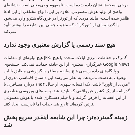
برخی نسخه‌ها نشان داده شده است، نامفهوم و بی‌معنی است، نشانه‌ای
واضح از تولید هوش مصنوعی. علاوه بر این، انواع مختلفی از این ادعا
ظاهر شده است، مانند مردی که از تورنزا در فرودگاه هیترو وارد می‌شود
یا گذرنامه‌ای از "تورکزا"، که ماهیت جعلی این شایعه را بیشتر تأیید
می‌کند.
هیچ سند رسمی یا گزارش معتبری وجود ندارد
هیچ بیانیه‌ای از مقامات JFK، گمرک و حفاظت مرزی ایالات متحده یا هیچ
خبرگزاری معتبری از این حادثه حمایت نمی‌کند. جستجوی Google News
و پایگاه‌های داده رسمی هیچ سابقه مسافر یا گزارشی مطابق با این
توصیف به دست نمی‌دهد. به نظر می‌رسد این داستان اقتباسی مدرن از
"مردی از تاورد" باشد، یک افسانه شهری از سال ۱۹۵۴ درباره مسافری با
گذرنامه از یک کشور غیرواقعی که ناپدید شد. پست‌های ویروسی عناصری
از این افسانه را قرض گرفته و با فیلم دستکاری شده با هوش مصنوعی
تزئین کرده‌اند تا روایتی جذاب اما نادرست ایجاد کنند.
زمینه گسترده‌تر: چرا این شایعه اینقدر سریع پخش
شد