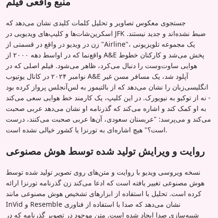
منبع واقعی فیلم
جستجوی معکوس تصاویر و تحلیل کلمات کلیدی نشان می‌دهد که
اسکرین‌شات‌ها و کلیپ‌های ویدیویی در JFK ضبط نشده‌اند و جدید نیستند.
زن در ویدیو در واقع در قسمتی از "Airline"، یک مجموعه تلویزیونی
واقع‌نما که در اواسط دهه ۲۰۰۰ از A&E پخش می‌شد و کارکنان خطوط
هوایی ساوت‌وست را دنبال می‌کرد، ظاهر می‌شود. فیلم اصلی که در
نوامبر ۲۰۲۴ در کانال یوتیوب A&E آپلود شد، یک مسافر مسن غیر
انگلیسی‌زبان را نشان می‌دهد که از بالتیمور به لس‌آنجلس پرواز کرده بود
- نه از توکیو به نیویورک. در این کلیپ، یک کارمند خط هوایی سعی می‌کند
به او کمک کند و اشاره می‌کند که گذرنامه او نشان می‌دهد عربی صحبت
می‌کند و می‌پرسد: "عربستان سعودی، آن‌ها عربی صحبت می‌کنند، درست
است؟" هیچ اشاره‌ای به تورنزا یا کشور خیالی نشده است.
روایت و ویرایش تولید شده توسط هوش مصنوعی
نسخه ویروسی ویدیو با روایت و متن‌های روی تصویر تولید شده توسط
هوش مصنوعی تغییر یافته است که ادعا می‌کند زن گذرنامه تورنزا ارائه
کرده است. تحلیل با استفاده از ابزارهای تشخیص هوش مصنوعی مانند
InVid و Resemble نشان می‌دهد که صدا با استفاده از فناوری
شبیه‌سازی صدا ایجاد شده است. متن موجود در تصویر گذرنامه که در