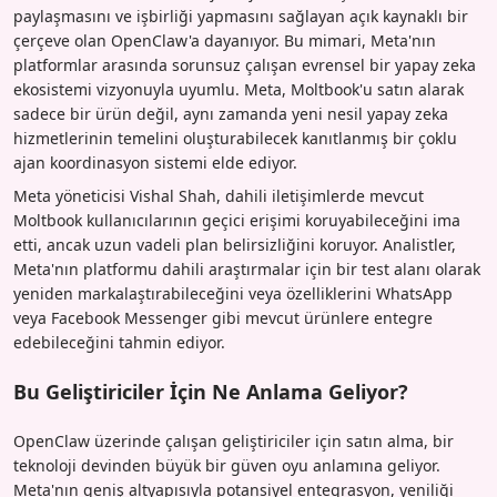
paylaşmasını ve işbirliği yapmasını sağlayan açık kaynaklı bir
çerçeve olan OpenClaw'a dayanıyor. Bu mimari, Meta'nın
platformlar arasında sorunsuz çalışan evrensel bir yapay zeka
ekosistemi vizyonuyla uyumlu. Meta, Moltbook'u satın alarak
sadece bir ürün değil, aynı zamanda yeni nesil yapay zeka
hizmetlerinin temelini oluşturabilecek kanıtlanmış bir çoklu
ajan koordinasyon sistemi elde ediyor.
Meta yöneticisi Vishal Shah, dahili iletişimlerde mevcut
Moltbook kullanıcılarının geçici erişimi koruyabileceğini ima
etti, ancak uzun vadeli plan belirsizliğini koruyor. Analistler,
Meta'nın platformu dahili araştırmalar için bir test alanı olarak
yeniden markalaştırabileceğini veya özelliklerini WhatsApp
veya Facebook Messenger gibi mevcut ürünlere entegre
edebileceğini tahmin ediyor.
Bu Geliştiriciler İçin Ne Anlama Geliyor?
OpenClaw üzerinde çalışan geliştiriciler için satın alma, bir
teknoloji devinden büyük bir güven oyu anlamına geliyor.
Meta'nın geniş altyapısıyla potansiyel entegrasyon, yeniliği