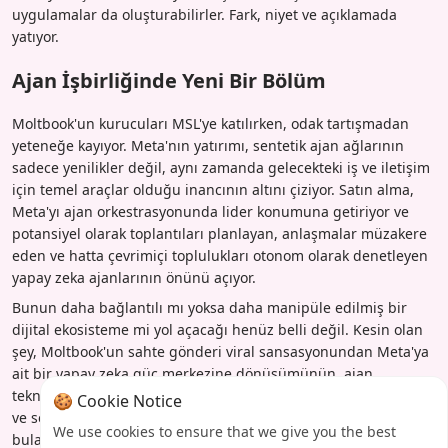
uygulamalar da oluşturabilirler. Fark, niyet ve açıklamada
yatıyor.
Ajan İşbirliğinde Yeni Bir Bölüm
Moltbook'un kurucuları MSL'ye katılırken, odak tartışmadan
yeteneğe kayıyor. Meta'nın yatırımı, sentetik ajan ağlarının
sadece yenilikler değil, aynı zamanda gelecekteki iş ve iletişim
için temel araçlar olduğu inancının altını çiziyor. Satın alma,
Meta'yı ajan orkestrasyonunda lider konumuna getiriyor ve
potansiyel olarak toplantıları planlayan, anlaşmalar müzakere
eden ve hatta çevrimiçi toplulukları otonom olarak denetleyen
yapay zeka ajanlarının önünü açıyor.
Bunun daha bağlantılı mı yoksa daha manipüle edilmiş bir
dijital ekosisteme mi yol açacağı henüz belli değil. Kesin olan
şey, Moltbook'un sahte gönderi viral sansasyonundan Meta'ya
ait bir yapay zeka güç merkezine dönüşümünün, ajan
teknolojisinin evriminde önemli bir anı işaret ettiğidir. Gerçek
🍪 Cookie Notice
ve sentetik, insan ve makine arasındaki çizgiler
We use cookies to ensure that we give you the best
bulanıklaşmaya devam ediyor - ve Meta, bulanık kenarlara