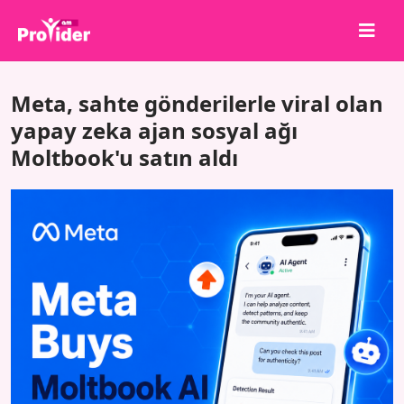
Paylaş, Kazan!
Meta, sahte gönderilerle viral olan
Hakkımızda
yapay zeka ajan sosyal ağı
Moltbook'u satın aldı
Giriş Yap
Kayıt Ol
Hizmetler
API
Şartlar
Blog