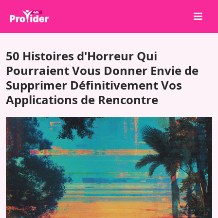
Partagez pour gagner !
50 Histoires d'Horreur Qui
À propos de nous
Pourraient Vous Donner Envie de
Supprimer Définitivement Vos
Se connecter
Applications de Rencontre
S'inscrire
Services
API
Conditions
Blog