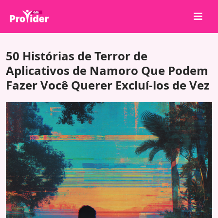
Compartilhe para Ganhar!
50 Histórias de Terror de
Sobre nós
Aplicativos de Namoro Que Podem
Fazer Você Querer Excluí-los de Vez
Entrar
Cadastrar-se
Serviços
API
Termos
Blog