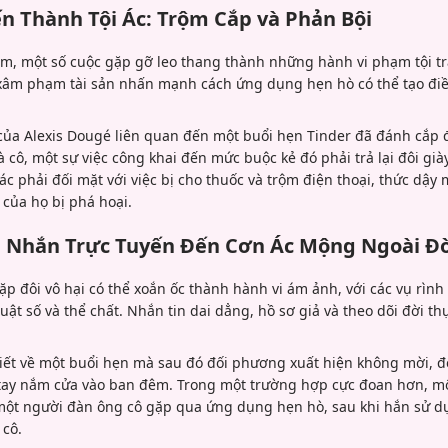
ến Thành Tội Ác: Trộm Cắp và Phản Bội
cảm, một số cuộc gặp gỡ leo thang thành những hành vi phạm tội t
xâm phạm tài sản nhấn mạnh cách ứng dụng hẹn hò có thể tạo điề
ủa Alexis Dougé liên quan đến một buổi hẹn Tinder đã đánh cắp đô
nhà cô, một sự việc công khai đến mức buộc kẻ đó phải trả lại đôi g
ác phải đối mặt với việc bị cho thuốc và trộm điện thoại, thức dậ
 của họ bị phá hoại.
in Nhắn Trực Tuyến Đến Cơn Ác Mộng Ngoài Đ
p đôi vô hại có thể xoắn ốc thành hành vi ám ảnh, với các vụ rình 
uật số và thể chất. Nhắn tin dai dẳng, hồ sơ giả và theo dõi đời t
tiết về một buổi hẹn mà sau đó đối phương xuất hiện không mời, 
 tay nắm cửa vào ban đêm. Trong một trường hợp cực đoan hơn, mộ
i một người đàn ông cô gặp qua ứng dụng hẹn hò, sau khi hắn sử 
 cô.