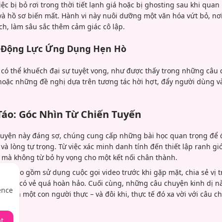
c bị bỏ rơi trong thời tiết lạnh giá hoặc bị ghosting sau khi quan
 và hồ sơ biến mất. Hành vi này nuôi dưỡng một văn hóa vứt bỏ, nơi 
ích, làm sâu sắc thêm cảm giác cô lập.
à Động Lực Ứng Dụng Hẹn Hò
có thể khuếch đại sự tuyệt vọng, như được thấy trong những câu 
oặc những đề nghị dựa trên tương tác hời hợt, đẩy người dùng 
 Táo: Góc Nhìn Từ Chiến Tuyến
huyện này đáng sợ, chúng cung cấp những bài học quan trọng để 
 và lòng tự trọng. Từ việc xác minh danh tính đến thiết lập ranh g
o mà không từ bỏ hy vọng cho một kết nối chân thành.
tạo bao gồm sử dụng cuộc gọi video trước khi gặp mặt, chia sẻ vị tr
 hồ sơ có vẻ quá hoàn hảo. Cuối cùng, những câu chuyện kinh dị 
ence
uốt là một con người thực – và đôi khi, thực tế đó xa vời với câu c
t