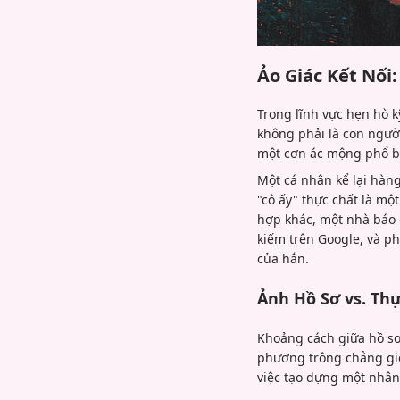
Ảo Giác Kết Nối:
Trong lĩnh vực hẹn hò 
không phải là con ngườ
một cơn ác mộng phổ bi
Một cá nhân kể lại hàn
"cô ấy" thực chất là mộ
hợp khác, một nhà báo 
kiếm trên Google, và phá
của hắn.
Ảnh Hồ Sơ vs. Thự
Khoảng cách giữa hồ sơ
phương trông chẳng giố
việc tạo dựng một nhân