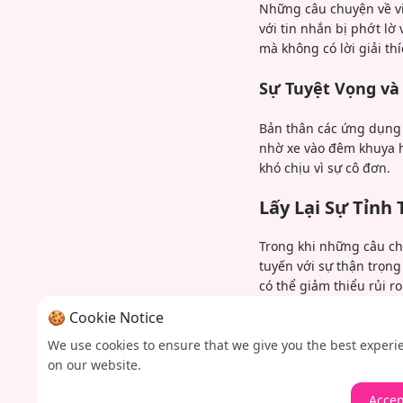
Những câu chuyện về việ
với tin nhắn bị phớt lờ
mà không có lời giải th
Sự Tuyệt Vọng v
Bản thân các ứng dụng 
nhờ xe vào đêm khuya h
khó chịu vì sự cô đơn.
Lấy Lại Sự Tỉnh
Trong khi những câu c
tuyến với sự thận trọng
có thể giảm thiểu rủi r
Các cách tiếp cận sáng 
🍪 Cookie Notice
tưởng vào linh cảm khi
We use cookies to ensure that we give you the best experi
rằng đằng sau mỗi lần v
on our website.
mơ tưởng.
Accep