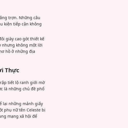
rắng trợn. Những câu
u kiện tiếp cận không
i giày cao gót thiết kế
iày nhưng không một lời
y mơ hồ ở những địa
ời Thực
rập tiết lộ ranh giới mờ
hực là những chủ đề phổ
để lại những mảnh giấy
t phụ nữ tên Celeste bị
dụng mạng xã hội để