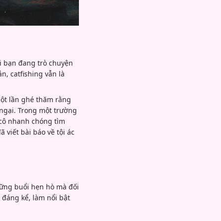
ời bạn đang trò chuyện
, catfishing vẫn là
một lần ghé thăm rằng
 ngại. Trong một trường
 cô nhanh chóng tìm
 viết bài báo về tội ác
hững buổi hẹn hò mà đối
 đáng kể, làm nổi bật