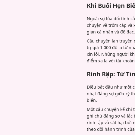
Khi Buổi Hẹn Bi
Ngoài sự lừa dối tình 
chuyện về trộm cắp và 
gian cá nhân và đồ đạc.
Câu chuyện lan truyền c
trị giá 1.000 đô la từ 
xin lỗi. Những người kh
điểm xa lạ với tài khoản
Rình Rập: Từ T
Điều bắt đầu như một cặ
nhạt đáng sợ giữa kỹ th
biến.
Một câu chuyện kể chi 
ghi chú đáng sợ và lắc
rình rập và sát hại bở
theo dõi hành trình của