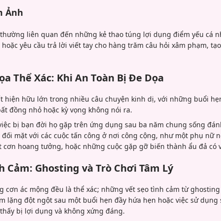
m Ảnh
thường liên quan đến những kẻ thao túng lợi dụng điểm yếu cá n
hoặc yêu cầu trả lời viết tay cho hàng trăm câu hỏi xâm phạm, tạ
ọa Thể Xác: Khi An Toàn Bị Đe Dọa
ất hiện hữu lớn trong nhiều câu chuyện kinh dị, với những buổi h
bất đồng nhỏ hoặc kỳ vọng không nói ra.
iệc bị bạn đời họ gặp trên ứng dụng sau ba năm chung sống đán
đối mặt với các cuộc tấn công ở nơi công cộng, như một phụ nữ 
 cơn hoang tưởng, hoặc những cuộc gặp gỡ biến thành ẩu đả có vũ
 Cảm: Ghosting và Trò Chơi Tâm Lý
g cơn ác mộng đều là thể xác; những vết sẹo tình cảm từ ghosting 
m lặng đột ngột sau một buổi hẹn đầy hứa hẹn hoặc việc sử dụng s
thấy bị lợi dụng và không xứng đáng.