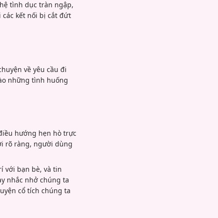
 hệ tình dục tràn ngập,
các kết nối bị cắt đứt
chuyện về yêu cầu đi
vào những tình huống
điều hướng hẹn hò trực
iới rõ ràng, người dùng
í với bạn bè, và tin
này nhắc nhở chúng ta
huyện cổ tích chúng ta