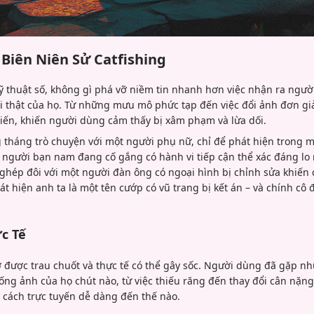
 Biên Niên Sử Catfishing
kỹ thuật số, không gì phá vỡ niềm tin nhanh hơn việc nhận ra ngư
i thật của họ. Từ những mưu mô phức tạp đến việc đổi ảnh đơn giản
ến, khiến người dùng cảm thấy bị xâm phạm và lừa dối.
g tháng trò chuyện với một người phụ nữ, chỉ để phát hiện trong 
t người bạn nam đang cố gắng có hành vi tiếp cận thể xác đáng lo
ghép đôi với một người đàn ông có ngoại hình bị chỉnh sửa khiến
t hiện anh ta là một tên cướp có vũ trang bị kết án – và chính cô đã
c Tế
 được trau chuốt và thực tế có thể gây sốc. Người dùng đã gặp n
ng ảnh của họ chút nào, từ việc thiếu răng đến thay đổi cân nặng
 cách trực tuyến dễ dàng đến thế nào.