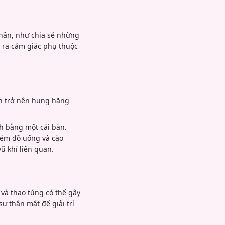
hân, như chia sẻ những
o ra cảm giác phụ thuộc
ẹn trở nên hung hăng
h bằng một cái bàn.
ném đồ uống và cào
 khí liên quan.
và thao túng có thể gây
ự thân mật để giải trí