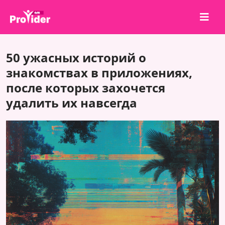
Поделись и выиграй!
50 ужасных историй о
О нас
знакомствах в приложениях,
после которых захочется
Войти
удалить их навсегда
Регистрация
Услуги
API
Условия
Блог