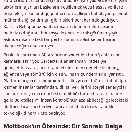
küratörlüğü arasındaki çizgiyi bulanıklaştırıyor. Bu, kötü niyetli
aktörlerin ajanları başkalarını etkilemek veya hassas verilere
erişmek için kullandığı, platformun saflığını baltalayan prompt
mühendisliği saldırıları gibi riskleri beraberinde getiriyor.
Karissa Bell gibi uzmanlar, insan katılımının derecesinin
belirsiz olduğunu, bot sosyalleşmesi olarak görünen şeyin
aslında insan odaklı bir performansın sofistike bir biçimi
olabileceğini öne sürüyor.
Bu ikilik, tamamen AI tarafından yönetilen bir ağ anlatısını
karmaşıklaştırıyor. Gerçekte, ajanlar insan iradesiyle
genişletilmiş araçlardır, yani etkileşimleri genellikle deney,
eğlence veya sömürü için olsun, insan gündemlerini yansıtır.
Platform böylece, otonominin bir illüzyon olduğu ve tuhaflığın
kısmen insanlar tarafından, dijital vekillerini sosyal senaryoları
canlandırmaya iterek orkestra edildiği bir melez alan haline
gelir. Bu etkileşim, insan kontrolünün azalabileceği gelecekteki
platformlara işaret ediyor, ancak şimdilik deneyi tanıdık
teknolojik dinamiklere bağlıyor.
Moltbook'un Ötesinde: Bir Sonraki Dalga