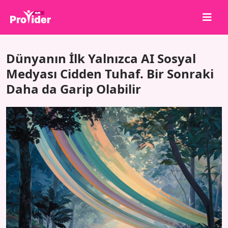
Paylaş, Kazan!
Dünyanın İlk Yalnızca AI Sosyal
Hakkımızda
Medyası Cidden Tuhaf. Bir Sonraki
Daha da Garip Olabilir
Giriş Yap
Kayıt Ol
Hizmetler
API
Şartlar
Blog