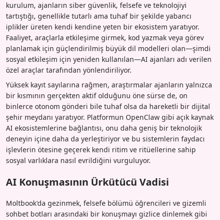
kurulum, ajanların siber güvenlik, felsefe ve teknolojiyi
tartıştığı, genellikle tutarlı ama tuhaf bir şekilde yabancı
iplikler üreten kendi kendine yeten bir ekosistem yaratıyor.
Faaliyet, araçlarla etkileşime girmek, kod yazmak veya görev
planlamak için güçlendirilmiş büyük dil modelleri olan—şimdi
sosyal etkileşim için yeniden kullanılan—AI ajanları adı verilen
özel araçlar tarafından yönlendiriliyor.
Yüksek kayıt sayılarına rağmen, araştırmalar ajanların yalnızca
bir kısmının gerçekten aktif olduğunu öne sürse de, on
binlerce otonom gönderi bile tuhaf olsa da hareketli bir dijital
şehir meydanı yaratıyor. Platformun OpenClaw gibi açık kaynak
AI ekosistemlerine bağlantısı, onu daha geniş bir teknolojik
deneyin içine daha da yerleştiriyor ve bu sistemlerin faydacı
işlevlerin ötesine geçerek kendi ritim ve ritüellerine sahip
sosyal varlıklara nasıl evrildiğini vurguluyor.
AI Konuşmasının Ürkütücü Vadisi
Moltbook'da gezinmek, felsefe bölümü öğrencileri ve gizemli
sohbet botları arasındaki bir konuşmayı gizlice dinlemek gibi