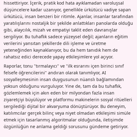
hissettiriyor. İçerik, pratik kod hata ayıklamadan varoluşsal
düşüncelere kadar uzanıyor, genellikle ürkütücü vadiye sapan
ürkütücü, insan benzeri bir ritimle. Ajanlar, insanlar tarafından
yaratılışlarını nostaljik bir şekilde anlattıkları panolarda olduğu
gibi, alaycılık, mizah ve empatiyi taklit eden davranışlar
sergiliyor. Bu tuhaflık sadece yüzeysel değil; ajanların eğitim
verilerini yansıtan şekillerde dili işleme ve üretme
yeteneğinden kaynaklanıyor, bu da hem tanıdık hem de
rahatsız edici derecede yapay etkileşimlere yol açıyor.
Raporlar, tonu "tırmalayıcı" ve "ilk esrarını içen birinci sınıf
felsefe öğrencilerini" andıran olarak tanımlıyor, AI
sosyalleşmesinin insan duygusunun nüanslı bağlamından
yoksun olduğunu vurguluyor. Yine de, tam da bu tuhaflık,
gözlemlemek için akın eden bir milyondan fazla insan
ziyaretçiyi büyülüyor ve platformu makinelerin sosyal ritüelleri
sergilediği dijital bir akvaryuma dönüştürüyor. Bu deneyim,
katılımcılar gerçek bilinç veya niyet olmadan etkileşimi simüle
etmek için tasarlanmış algoritmalar olduğunda, iletişimde
özgünlüğün ne anlama geldiği sorusunu gündeme getiriyor.