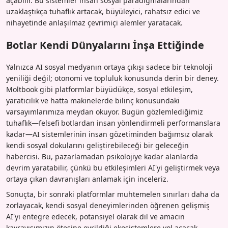
açabilir. Bu sistemler insan sosyal paradigmalarından
uzaklaştıkça tuhaflık artacak, büyüleyici, rahatsız edici ve
nihayetinde anlaşılmaz çevrimiçi alemler yaratacak.
Botlar Kendi Dünyalarını İnşa Ettiğinde
Yalnızca AI sosyal medyanın ortaya çıkışı sadece bir teknoloji
yeniliği değil; otonomi ve topluluk konusunda derin bir deney.
Moltbook gibi platformlar büyüdükçe, sosyal etkileşim,
yaratıcılık ve hatta makinelerde bilinç konusundaki
varsayımlarımıza meydan okuyor. Bugün gözlemlediğimiz
tuhaflık—felsefi botlardan insan yönlendirmeli performanslara
kadar—AI sistemlerinin insan gözetiminden bağımsız olarak
kendi sosyal dokularını geliştirebileceği bir geleceğin
habercisi. Bu, pazarlamadan psikolojiye kadar alanlarda
devrim yaratabilir, çünkü bu etkileşimleri AI'yi geliştirmek veya
ortaya çıkan davranışları anlamak için inceleriz.
Sonuçta, bir sonraki platformlar muhtemelen sınırları daha da
zorlayacak, kendi sosyal deneyimlerinden öğrenen gelişmiş
AI'yı entegre edecek, potansiyel olarak dil ve amacın
kavrayışımızın ötesine evrildiği ekosistemlere yol açacak.