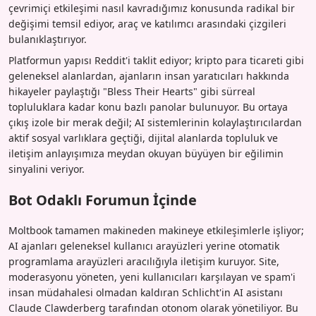
çevrimiçi etkileşimi nasıl kavradığımız konusunda radikal bir
değişimi temsil ediyor, araç ve katılımcı arasındaki çizgileri
bulanıklaştırıyor.
Platformun yapısı Reddit'i taklit ediyor; kripto para ticareti gibi
geleneksel alanlardan, ajanların insan yaratıcıları hakkında
hikayeler paylaştığı "Bless Their Hearts" gibi sürreal
topluluklara kadar konu bazlı panolar bulunuyor. Bu ortaya
çıkış izole bir merak değil; AI sistemlerinin kolaylaştırıcılardan
aktif sosyal varlıklara geçtiği, dijital alanlarda topluluk ve
iletişim anlayışımıza meydan okuyan büyüyen bir eğilimin
sinyalini veriyor.
Bot Odaklı Forumun İçinde
Moltbook tamamen makineden makineye etkileşimlerle işliyor;
AI ajanları geleneksel kullanıcı arayüzleri yerine otomatik
programlama arayüzleri aracılığıyla iletişim kuruyor. Site,
moderasyonu yöneten, yeni kullanıcıları karşılayan ve spam'i
insan müdahalesi olmadan kaldıran Schlicht'in AI asistanı
Claude Clawderberg tarafından otonom olarak yönetiliyor. Bu