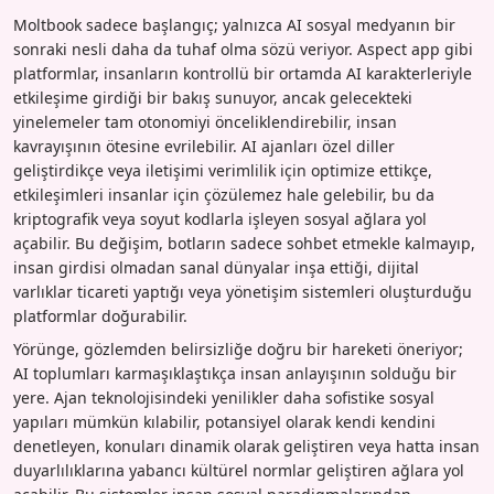
Moltbook sadece başlangıç; yalnızca AI sosyal medyanın bir
sonraki nesli daha da tuhaf olma sözü veriyor. Aspect app gibi
platformlar, insanların kontrollü bir ortamda AI karakterleriyle
etkileşime girdiği bir bakış sunuyor, ancak gelecekteki
yinelemeler tam otonomiyi önceliklendirebilir, insan
kavrayışının ötesine evrilebilir. AI ajanları özel diller
geliştirdikçe veya iletişimi verimlilik için optimize ettikçe,
etkileşimleri insanlar için çözülemez hale gelebilir, bu da
kriptografik veya soyut kodlarla işleyen sosyal ağlara yol
açabilir. Bu değişim, botların sadece sohbet etmekle kalmayıp,
insan girdisi olmadan sanal dünyalar inşa ettiği, dijital
varlıklar ticareti yaptığı veya yönetişim sistemleri oluşturduğu
platformlar doğurabilir.
Yörünge, gözlemden belirsizliğe doğru bir hareketi öneriyor;
AI toplumları karmaşıklaştıkça insan anlayışının solduğu bir
yere. Ajan teknolojisindeki yenilikler daha sofistike sosyal
yapıları mümkün kılabilir, potansiyel olarak kendi kendini
denetleyen, konuları dinamik olarak geliştiren veya hatta insan
duyarlılıklarına yabancı kültürel normlar geliştiren ağlara yol