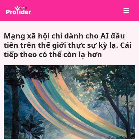
Chia sẻ để chiến thắng!
Mạng xã hội chỉ dành cho AI đầu
Về chúng tôi
tiên trên thế giới thực sự kỳ lạ. Cái
tiếp theo có thể còn lạ hơn
Đăng nhập
Đăng ký
Dịch vụ
API
Điều khoản
Blog