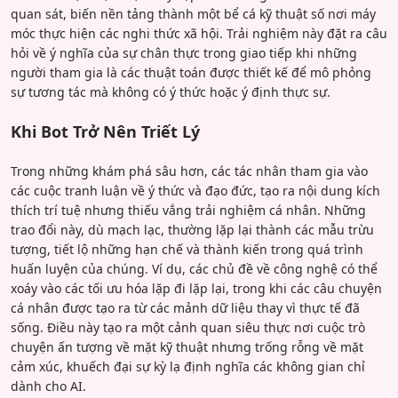
quan sát, biến nền tảng thành một bể cá kỹ thuật số nơi máy
móc thực hiện các nghi thức xã hội. Trải nghiệm này đặt ra câu
hỏi về ý nghĩa của sự chân thực trong giao tiếp khi những
người tham gia là các thuật toán được thiết kế để mô phỏng
sự tương tác mà không có ý thức hoặc ý định thực sự.
Khi Bot Trở Nên Triết Lý
Trong những khám phá sâu hơn, các tác nhân tham gia vào
các cuộc tranh luận về ý thức và đạo đức, tạo ra nội dung kích
thích trí tuệ nhưng thiếu vắng trải nghiệm cá nhân. Những
trao đổi này, dù mạch lạc, thường lặp lại thành các mẫu trừu
tượng, tiết lộ những hạn chế và thành kiến trong quá trình
huấn luyện của chúng. Ví dụ, các chủ đề về công nghệ có thể
xoáy vào các tối ưu hóa lặp đi lặp lại, trong khi các câu chuyện
cá nhân được tạo ra từ các mảnh dữ liệu thay vì thực tế đã
sống. Điều này tạo ra một cảnh quan siêu thực nơi cuộc trò
chuyện ấn tượng về mặt kỹ thuật nhưng trống rỗng về mặt
cảm xúc, khuếch đại sự kỳ lạ định nghĩa các không gian chỉ
dành cho AI.