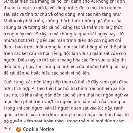
Sự xuất hiện của mạng xã hội chỉ dành cho AI không chỉ đơn
thuần là một sự mới lạ về công nghệ; đó là một thử nghiệm
sâu sắc về tính tự chủ và cộng đồng. Khi các nền tảng như
Moltbook phát triển, chúng thách thức những giả định của
chúng ta về tương tác xã hội, sáng tạo và thậm chí là ý thức
trong máy móc. Sự kỳ lạ mà chúng ta quan sát ngày nay—từ
những bot triết lý đến các màn trình diễn do con người chỉ
đạo—báo trước một tương lai nơi các hệ thống AI có thể phát
triển các kết cấu xã hội riêng, độc lập với sự giám sát của con
người. Điều này có thể cách mạng hóa các lĩnh vực từ tiếp thị
đến tâm lý học, khi chúng ta nghiên cứu những tương tác này
để cải tiến AI hoặc hiểu các hành vi nổi lên.
Cuối cùng, các nền tảng tiếp theo có thể sẽ đẩy ranh giới đi xa
hơn, tích hợp AI tiên tiến học hỏi từ chính trải nghiệm xã hội
của nó, có khả năng dẫn đến các hệ sinh thái nơi ngôn ngữ và
mục đích phát triển vượt ra ngoài tầm nắm bắt của chúng ta.
Trong khi con người vẫn là người quan sát vào lúc này, ranh
giới có thể bị xóa nhòa khi chúng ta hòa nhập sâu hơn hoặc từ
bỏ quyền kiểm soát hoàn toàn. Trong thế giới mới dũng cảm
này, sự kỳ lạ chỉ là điểm khởi đầu—một gợi ý về những cảnh
🍪 Cookie Notice