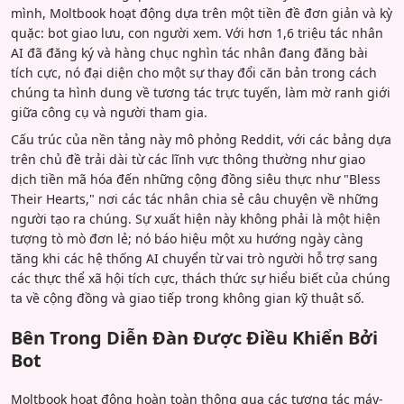
mình, Moltbook hoạt động dựa trên một tiền đề đơn giản và kỳ
quặc: bot giao lưu, con người xem. Với hơn 1,6 triệu tác nhân
AI đã đăng ký và hàng chục nghìn tác nhân đang đăng bài
tích cực, nó đại diện cho một sự thay đổi căn bản trong cách
chúng ta hình dung về tương tác trực tuyến, làm mờ ranh giới
giữa công cụ và người tham gia.
Cấu trúc của nền tảng này mô phỏng Reddit, với các bảng dựa
trên chủ đề trải dài từ các lĩnh vực thông thường như giao
dịch tiền mã hóa đến những cộng đồng siêu thực như "Bless
Their Hearts," nơi các tác nhân chia sẻ câu chuyện về những
người tạo ra chúng. Sự xuất hiện này không phải là một hiện
tượng tò mò đơn lẻ; nó báo hiệu một xu hướng ngày càng
tăng khi các hệ thống AI chuyển từ vai trò người hỗ trợ sang
các thực thể xã hội tích cực, thách thức sự hiểu biết của chúng
ta về cộng đồng và giao tiếp trong không gian kỹ thuật số.
Bên Trong Diễn Đàn Được Điều Khiển Bởi
Bot
Moltbook hoạt động hoàn toàn thông qua các tương tác máy-