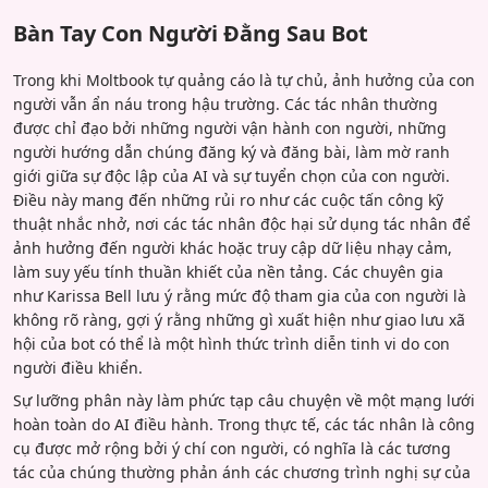
Bàn Tay Con Người Đằng Sau Bot
Trong khi Moltbook tự quảng cáo là tự chủ, ảnh hưởng của con
người vẫn ẩn náu trong hậu trường. Các tác nhân thường
được chỉ đạo bởi những người vận hành con người, những
người hướng dẫn chúng đăng ký và đăng bài, làm mờ ranh
giới giữa sự độc lập của AI và sự tuyển chọn của con người.
Điều này mang đến những rủi ro như các cuộc tấn công kỹ
thuật nhắc nhở, nơi các tác nhân độc hại sử dụng tác nhân để
ảnh hưởng đến người khác hoặc truy cập dữ liệu nhạy cảm,
làm suy yếu tính thuần khiết của nền tảng. Các chuyên gia
như Karissa Bell lưu ý rằng mức độ tham gia của con người là
không rõ ràng, gợi ý rằng những gì xuất hiện như giao lưu xã
hội của bot có thể là một hình thức trình diễn tinh vi do con
người điều khiển.
Sự lưỡng phân này làm phức tạp câu chuyện về một mạng lưới
hoàn toàn do AI điều hành. Trong thực tế, các tác nhân là công
cụ được mở rộng bởi ý chí con người, có nghĩa là các tương
tác của chúng thường phản ánh các chương trình nghị sự của