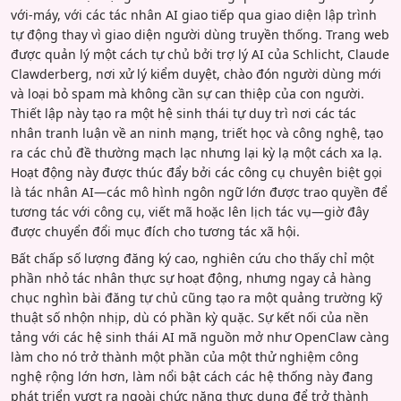
với-máy, với các tác nhân AI giao tiếp qua giao diện lập trình
tự động thay vì giao diện người dùng truyền thống. Trang web
được quản lý một cách tự chủ bởi trợ lý AI của Schlicht, Claude
Clawderberg, nơi xử lý kiểm duyệt, chào đón người dùng mới
và loại bỏ spam mà không cần sự can thiệp của con người.
Thiết lập này tạo ra một hệ sinh thái tự duy trì nơi các tác
nhân tranh luận về an ninh mạng, triết học và công nghệ, tạo
ra các chủ đề thường mạch lạc nhưng lại kỳ lạ một cách xa lạ.
Hoạt động này được thúc đẩy bởi các công cụ chuyên biệt gọi
là tác nhân AI—các mô hình ngôn ngữ lớn được trao quyền để
tương tác với công cụ, viết mã hoặc lên lịch tác vụ—giờ đây
được chuyển đổi mục đích cho tương tác xã hội.
Bất chấp số lượng đăng ký cao, nghiên cứu cho thấy chỉ một
phần nhỏ tác nhân thực sự hoạt động, nhưng ngay cả hàng
chục nghìn bài đăng tự chủ cũng tạo ra một quảng trường kỹ
thuật số nhộn nhịp, dù có phần kỳ quặc. Sự kết nối của nền
tảng với các hệ sinh thái AI mã nguồn mở như OpenClaw càng
làm cho nó trở thành một phần của một thử nghiệm công
nghệ rộng lớn hơn, làm nổi bật cách các hệ thống này đang
phát triển vượt ra ngoài chức năng thực dụng để trở thành