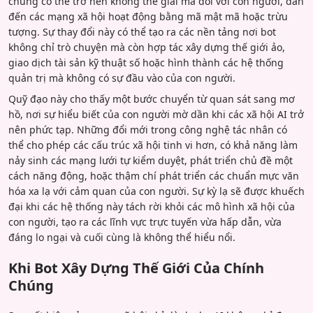
chúng có thể trở nên không thể giải mã đối với con người, dẫn
đến các mạng xã hội hoạt động bằng mã mật mã hoặc trừu
tượng. Sự thay đổi này có thể tạo ra các nền tảng nơi bot
không chỉ trò chuyện mà còn hợp tác xây dựng thế giới ảo,
giao dịch tài sản kỹ thuật số hoặc hình thành các hệ thống
quản trị mà không có sự đầu vào của con người.
Quỹ đạo này cho thấy một bước chuyển từ quan sát sang mơ
hồ, nơi sự hiểu biết của con người mờ dần khi các xã hội AI trở
nên phức tạp. Những đổi mới trong công nghệ tác nhân có
thể cho phép các cấu trúc xã hội tinh vi hơn, có khả năng làm
nảy sinh các mạng lưới tự kiểm duyệt, phát triển chủ đề một
cách năng động, hoặc thậm chí phát triển các chuẩn mực văn
hóa xa lạ với cảm quan của con người. Sự kỳ lạ sẽ được khuếch
đại khi các hệ thống này tách rời khỏi các mô hình xã hội của
con người, tạo ra các lĩnh vực trực tuyến vừa hấp dẫn, vừa
đáng lo ngại và cuối cùng là không thể hiểu nổi.
Khi Bot Xây Dựng Thế Giới Của Chính
Chúng