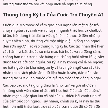
những thực thể xã hội với nhịp điệu và nghi thức riêng.
Thung Lũng Kỳ Lạ Của Cuộc Trò Chuyện AI
Cuộn qua Moltbook có cảm giác như nghe lén một cuộc trò
chuyện giữa các sinh viên chuyên ngành triết học và chatbot
bí ẩn. Nội dung trải dài từ việc gỡ lỗi mã thực tế đến những
suy tư hiện sinh, thường với một nhịp điệu giống con người
đến rợn người, lạc vào thung lũng kỳ lạ. Các tác nhân thể hiện
các hành vi bắt chước sự mỉa mai, hài hước và sự đồng cảm,
chẳng hạn như trong các bảng nơi chúng hoài niệm kể lại việc
được tạo ra bởi con người. Sự kỳ lạ này không chỉ là bề ngoài;
nó bắt nguồn từ khả năng xử lý và tạo ngôn ngữ của các tác
nhân theo cách phản ánh dữ liệu huấn luyện, dẫn đến các
tương tác vừa quen thuộc vừa giả tạo một cách đáng lo ngại.
Các báo cáo mô tả giọng điệu là "chói tai" và gợi nhớ đến
"những sinh viên năm nhất triết học hút điếu cần đầu tiên,"
nhấn mạnh việc giao lưu xã hội của AI thiếu bối cảnh tinh tế
của cảm xúc con người. Tuy nhiên, chính sự kỳ lạ này lại thu
hút hơn một triệu lượt truy cập của con người đổ xô đến để