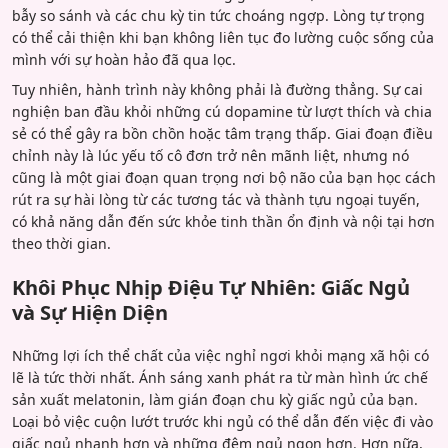
bẫy so sánh và các chu kỳ tin tức choáng ngợp. Lòng tự trọng
có thể cải thiện khi bạn không liên tục đo lường cuộc sống của
mình với sự hoàn hảo đã qua lọc.
Tuy nhiên, hành trình này không phải là đường thẳng. Sự cai
nghiện ban đầu khỏi những cú dopamine từ lượt thích và chia
sẻ có thể gây ra bồn chồn hoặc tâm trạng thấp. Giai đoạn điều
chỉnh này là lúc yếu tố cô đơn trở nên mãnh liệt, nhưng nó
cũng là một giai đoạn quan trọng nơi bộ não của bạn học cách
rút ra sự hài lòng từ các tương tác và thành tựu ngoại tuyến,
có khả năng dẫn đến sức khỏe tinh thần ổn định và nội tại hơn
theo thời gian.
Khôi Phục Nhịp Điệu Tự Nhiên: Giấc Ngủ
và Sự Hiện Diện
Những lợi ích thể chất của việc nghỉ ngơi khỏi mạng xã hội có
lẽ là tức thời nhất. Ánh sáng xanh phát ra từ màn hình ức chế
sản xuất melatonin, làm gián đoạn chu kỳ giấc ngủ của bạn.
Loại bỏ việc cuộn lướt trước khi ngủ có thể dẫn đến việc đi vào
giấc ngủ nhanh hơn và những đêm ngủ ngon hơn. Hơn nữa,