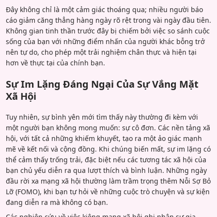
Đây không chỉ là một cảm giác thoáng qua; nhiều người báo
cáo giảm căng thẳng hàng ngày rõ rệt trong vài ngày đầu tiên.
Không gian tinh thần trước đây bị chiếm bởi việc so sánh cuộc
sống của bạn với những điểm nhấn của người khác bỗng trở
nên tự do, cho phép một trải nghiệm chân thực và hiện tại
hơn về thực tại của chính bạn.
Sự Im Lặng Đáng Ngại Của Sự Vắng Mặt
Xã Hội
Tuy nhiên, sự bình yên mới tìm thấy này thường đi kèm với
một người bạn không mong muốn: sự cô đơn. Các nền tảng xã
hội, với tất cả những khiếm khuyết, tạo ra một ảo giác mạnh
mẽ về kết nối và cộng đồng. Khi chúng biến mất, sự im lặng có
thể cảm thấy trống trải, đặc biệt nếu các tương tác xã hội của
bạn chủ yếu diễn ra qua lượt thích và bình luận. Những ngày
đầu rời xa mạng xã hội thường làm trầm trọng thêm Nỗi Sợ Bỏ
Lỡ (FOMO), khi bạn tự hỏi về những cuộc trò chuyện và sự kiện
đang diễn ra mà không có bạn.
Các nghiên cứu về việc kiêng mạng xã hội ghi nhận sự gia