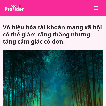
Chia sẻ để chiến thắng!
Vô hiệu hóa tài khoản mạng xã hội
Về chúng tôi
có thể giảm căng thẳng nhưng
tăng cảm giác cô đơn.
Đăng nhập
Đăng ký
Dịch vụ
API
Điều khoản
Blog