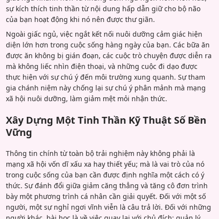
sự kích thích tinh thần từ nội dung hấp dẫn giữ cho bộ não
của bạn hoạt động khi nó nên được thư giãn.
Ngoài giấc ngủ, việc ngắt kết nối nuôi dưỡng cảm giác hiện
diện lớn hơn trong cuộc sống hàng ngày của bạn. Các bữa ăn
được ăn không bị gián đoạn, các cuộc trò chuyện được diễn ra
mà không liếc nhìn điện thoại, và những cuộc đi dạo được
thực hiện với sự chú ý đến môi trường xung quanh. Sự tham
gia chánh niệm này chống lại sự chú ý phân mảnh mà mạng
xã hội nuôi dưỡng, làm giảm mệt mỏi nhận thức.
Xây Dựng Một Tinh Thần Kỹ Thuật Số Bền
Vững
Thông tin chính từ toàn bộ trải nghiệm này không phải là
mạng xã hội vốn dĩ xấu xa hay thiết yếu; mà là vai trò của nó
trong cuộc sống của bạn cần được định nghĩa một cách có ý
thức. Sự đánh đổi giữa giảm căng thẳng và tăng cô đơn trình
bày một phương trình cá nhân cần giải quyết. Đối với một số
người, một sự nghỉ ngơi vĩnh viễn là câu trả lời. Đối với những
người khác, bài học là về việc quay lại với chủ đích: quản lý