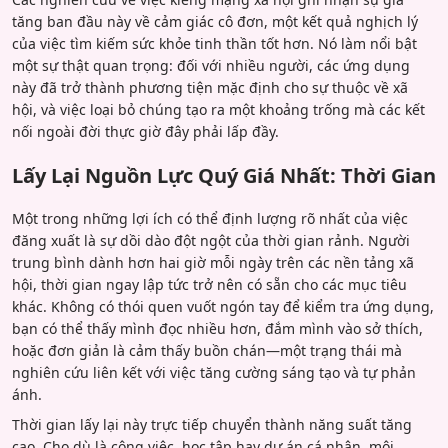
tăng ban đầu này về cảm giác cô đơn, một kết quả nghịch lý
của việc tìm kiếm sức khỏe tinh thần tốt hơn. Nó làm nổi bật
một sự thật quan trọng: đối với nhiều người, các ứng dụng
này đã trở thành phương tiện mặc định cho sự thuộc về xã
hội, và việc loại bỏ chúng tạo ra một khoảng trống mà các kết
nối ngoài đời thực giờ đây phải lấp đầy.
Lấy Lại Nguồn Lực Quý Giá Nhất: Thời Gian
Một trong những lợi ích có thể định lượng rõ nhất của việc
đăng xuất là sự dồi dào đột ngột của thời gian rảnh. Người
trung bình dành hơn hai giờ mỗi ngày trên các nền tảng xã
hội, thời gian ngay lập tức trở nên có sẵn cho các mục tiêu
khác. Không có thói quen vuốt ngón tay để kiểm tra ứng dụng,
bạn có thể thấy mình đọc nhiều hơn, đắm mình vào sở thích,
hoặc đơn giản là cảm thấy buồn chán—một trạng thái mà
nghiên cứu liên kết với việc tăng cường sáng tạo và tự phản
ánh.
Thời gian lấy lại này trực tiếp chuyển thành năng suất tăng
cao. Cho dù là công việc, học tập hay dự án cá nhân, môi