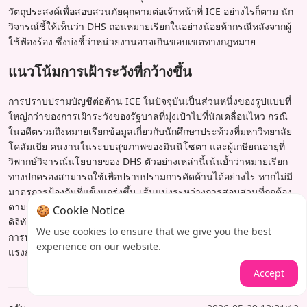
วัตถุประสงค์เพื่อสอบสวนภัยคุกคามต่อเจ้าหน้าที่ ICE อย่างไรก็ตาม นัก
วิจารณ์ชี้ให้เห็นว่า DHS ถอนหมายเรียกในอย่างน้อยห้ากรณีหลังจากผู้
ใช้ฟ้องร้อง ซึ่งบ่งชี้ว่าหน่วยงานอาจเกินขอบเขตทางกฎหมาย
แนวโน้มการเฝ้าระวังที่กว้างขึ้น
การปราบปรามบัญชีต่อต้าน ICE ในปัจจุบันเป็นส่วนหนึ่งของรูปแบบที่
ใหญ่กว่าของการเฝ้าระวังของรัฐบาลที่มุ่งเป้าไปที่นักเคลื่อนไหว กรณี
ในอดีตรวมถึงหมายเรียกข้อมูลเกี่ยวกับนักศึกษาประท้วงที่มหาวิทยาลัย
โคลัมเบีย คนงานในระบบสุขภาพของมินนิโซตา และผู้เกษียณอายุที่
วิพากษ์วิจารณ์นโยบายของ DHS ตัวอย่างเหล่านี้เน้นย้ำว่าหมายเรียก
ทางปกครองสามารถใช้เพื่อปราบปรามการคัดค้านได้อย่างไร หากไม่มี
มาตรการป้องกันที่แข็งแกร่งขึ้น เส้นแบ่งระหว่างการสอบสวนที่ถูกต้อง
ตามกฎหมายและการข่มขู่ยังคงเลือนลางอย่างอันตราย เมื่อแพลตฟอร์ม
🍪 Cookie Notice
ดิจิทัลกลายเป็นศูนย์กลางของการสนทนาสาธารณะ ความสามารถใน
We use cookies to ensure that we give you the best
การพูดโดยไม่เปิดเผยตัวตนกำลังเผชิญกับอนาคตที่ไม่แน่นอนภายใต้
experience on our website.
แรงกดดันจากรัฐบาลที่เพิ่มขึ้น
Accept