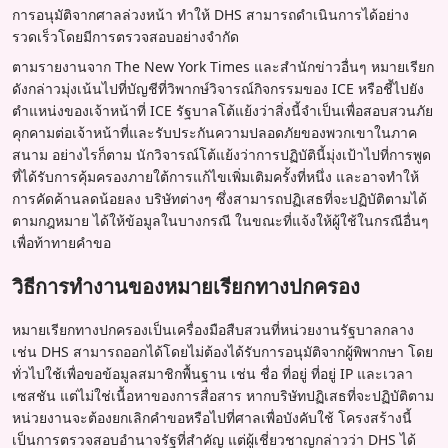
การอนุมัติจากศาลล่วงหน้า ทำให้ DHS สามารถดำเนินการได้อย่าง
รวดเร็วโดยมีการตรวจสอบอย่างจำกัด
ตามรายงานจาก The New York Times และสำนักข่าวอื่นๆ หมายเรียก
ดังกล่าวมุ่งเน้นไปที่บัญชีที่วิพากษ์วิจารณ์กิจกรรมของ ICE หรือชี้ไปยัง
ตำแหน่งของเจ้าหน้าที่ ICE รัฐบาลโต้แย้งว่าสิ่งนี้จำเป็นเพื่อสอบสวนภัย
คุกคามต่อเจ้าหน้าที่และรับประกันความปลอดภัยของพวกเขาในภาค
สนาม อย่างไรก็ตาม นักวิจารณ์โต้แย้งว่าการปฏิบัตินี้มุ่งเป้าไปที่การพูด
ที่ได้รับการคุ้มครองภายใต้การแก้ไขเพิ่มเติมครั้งที่หนึ่ง และอาจทำให้
การคัดค้านลดน้อยลง บริษัทต่างๆ ซึ่งสามารถปฏิเสธที่จะปฏิบัติตามได้
ตามกฎหมาย ได้ให้ข้อมูลในบางกรณี ในขณะที่แจ้งให้ผู้ใช้ในกรณีอื่นๆ
เพื่อท้าทายคำขอ
วิธีการทำงานของหมายเรียกทางปกครอง
หมายเรียกทางปกครองเป็นเครื่องมือสืบสวนที่หน่วยงานรัฐบาลกลาง
เช่น DHS สามารถออกได้โดยไม่ต้องได้รับการอนุมัติจากผู้พิพากษา โดย
ทั่วไปใช้เพื่อขอข้อมูลสมาชิกพื้นฐาน เช่น ชื่อ ที่อยู่ ที่อยู่ IP และเวลา
เซสชัน แต่ไม่ใช่เนื้อหาของการสื่อสาร หากบริษัทปฏิเสธที่จะปฏิบัติตาม
หน่วยงานจะต้องยกเลิกคำขอหรือไปที่ศาลเพื่อบังคับใช้ โครงสร้างนี้
เป็นการตรวจสอบอำนาจรัฐที่สำคัญ แต่ผู้เชี่ยวชาญกล่าวว่า DHS ได้