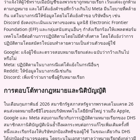
ว่าแจ้งให้ผู้ใช้ทราบเมื่อบัญชีของพวกเขาถูกหมายเรียก เว้นแต่จะถูกห้าม
ตามกฎหมาย และได้โต้แย้งคำขอที่กว้างเกินไป Meta มีนโยบายที่คล้าย
กัน แต่ในบางกรณีให้ข้อมูลโดยไม่โต้แย้งคำขอ บริษัทอื่นๆ เช่น
Discord ยังคงประเมินแนวทางของตน มูลนิธิ Electronic Frontier
Foundation (EFF) และกลุ่มสนับสนุนอื่นๆ กำลังเรียกร้องให้แพลตฟอร์ม
เทคโนโลยีต่อต้านการปฏิบัติตามโดยไม่มีคำสั่งศาล โดยโต้แย้งว่าการ
ปฏิบัติตามโดยสมัครใจบ่อนทำลายความเป็นส่วนตัวของผู้ใช้
Google: แจ้งผู้ใช้และตรวจสอบหมายเรียกแต่ละฉบับว่ากว้างเกินไป
หรือไม่
Meta: ปฏิบัติตามในบางกรณีแต่โต้แย้งในกรณีอื่นๆ
Reddit: ให้ข้อมูลในบางกรณีเช่นกัน
Discord: เพิ่งเข้าร่วมรายชื่อผู้รับหมายเรียก
การตอบโต้ทางกฎหมายและนิติบัญญัติ
ในเดือนกุมภาพันธ์ 2026 สมาชิกรัฐสภาสหรัฐจากพรรคเดโมแครต 26
คนส่งจดหมายถึงซีอีโอของบริษัทเทคโนโลยียักษ์ใหญ่ รวมถึง Apple,
Google และ Meta สอบถามเกี่ยวกับการปฏิบัติตามหมายเรียกของ DHS
สมาชิกสภานิติบัญญัติเน้นย้ำถึงผลกระทบต่อการแก้ไขเพิ่มเติมครั้งที่
หนึ่งและเรียกร้องให้บริษัทปกป้องสิทธิของผู้ใช้ ในขณะเดียวกัน DHS
ได้ปกป้องอำนาจของตน โดยระบุในเอกสารศาลว่าหมายเรียกดังกล่าวมี