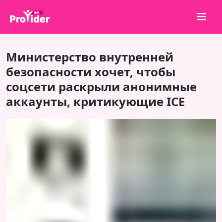
Поделись и выиграй!
Министерство внутренней
О нас
безопасности хочет, чтобы
соцсети раскрыли анонимные
Войти
аккаунты, критикующие ICE
Регистрация
Услуги
API
Условия
Блог