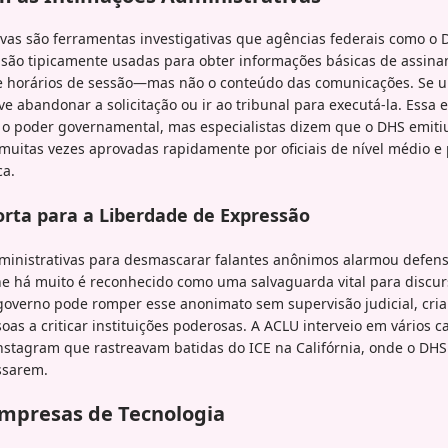
ivas são ferramentas investigativas que agências federais como o
as são tipicamente usadas para obter informações básicas de ass
 e horários de sessão—mas não o conteúdo das comunicações. Se 
ve abandonar a solicitação ou ir ao tribunal para executá-la. Essa 
re o poder governamental, mas especialistas dizem que o DHS emiti
muitas vezes aprovadas rapidamente por oficiais de nível médio e
ca.
rta para a Liberdade de Expressão
ministrativas para desmascarar falantes anônimos alarmou defens
ine há muito é reconhecido como uma salvaguarda vital para discu
overno pode romper esse anonimato sem supervisão judicial, cria 
as a criticar instituições poderosas. A ACLU interveio em vários c
nstagram que rastreavam batidas do ICE na Califórnia, onde o DHS 
ssarem.
Empresas de Tecnologia