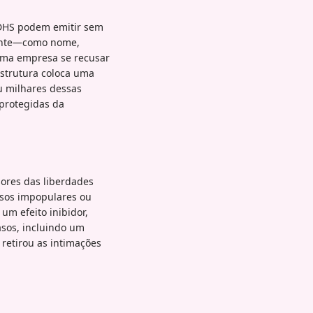
 DHS podem emitir sem
inante—como nome,
uma empresa se recusar
estrutura coloca uma
u milhares dessas
 protegidas da
ores das liberdades
rsos impopulares ou
um efeito inibidor,
asos, incluindo um
retirou as intimações