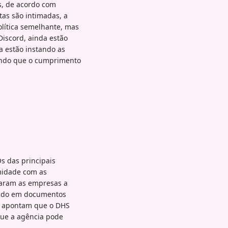
s, de acordo com
as são intimadas, a
lítica semelhante, mas
Discord, ainda estão
a estão instando as
ando que o cumprimento
s das principais
midade com as
taram as empresas a
mando em documentos
cos apontam que o DHS
que a agência pode