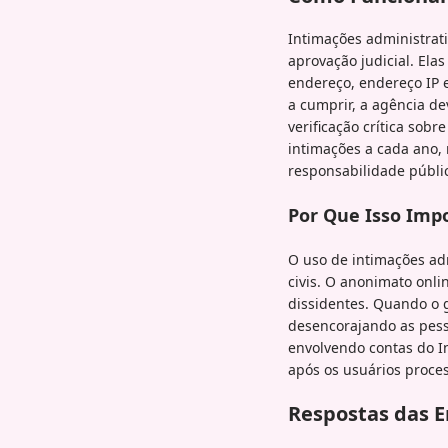
Intimações administrat
aprovação judicial. El
endereço, endereço IP
a cumprir, a agência de
verificação crítica sob
intimações a cada ano, 
responsabilidade públi
Por Que Isso Impo
O uso de intimações ad
civis. O anonimato onl
dissidentes. Quando o g
desencorajando as pesso
envolvendo contas do I
após os usuários proce
Respostas das 