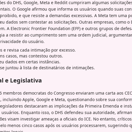
ões do DHS, Google, Meta e Reddit cumpriram algumas solicitaçõe
tais. O Google afirmou que informa os usuários quando suas cont
roibido, e que resiste a demandas excessivas. A Meta tem uma po
eu dados sem contestar as solicitações. Outras empresas, como o 
. A Electronic Frontier Foundation (EFF) e outros grupos de defes
gia a resistir ao cumprimento sem uma ordem judicial, argument
privacidade do usuário.
os e revisa cada intimação por excesso.
s casos, mas contestou outros.
u dados em certas instâncias.
e juntou à lista de destinatários de intimações.
l e Legislativa
26 membros democratas do Congresso enviaram uma carta aos CEO
, incluindo Apple, Google e Meta, questionando sobre sua confor
legisladores destacaram as implicações da Primeira Emenda e ins
os usuários. Enquanto isso, o DHS defendeu sua autoridade, afir
ções visam investigar ameaças a oficiais do ICE. No entanto, críti
pelo menos cinco casos após os usuários processarem, sugerindo 
mites legais.