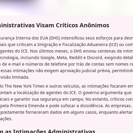
nistrativas Visam Críticos Anônimos
rança Interna dos EUA (DHS) intensificou seus esforços para des
ais que criticam a Imigração e Fiscalização Aduaneira (ICE) ou c
agentes do ICE. Nos últimos meses, o DHS enviou centenas de inti
nologia, incluindo Google, Meta, Reddit e Discord, exigindo detal
de e-mail e números de telefone por trás de contas sem nomes re
 essas intimações não exigem aprovação judicial prévia, permitind
isão limitada.
do The New York Times e outros veículos, as intimações focaram em
pontam a localização de agentes do ICE. O governo argumenta que 
iciais e garantir sua segurança em campo. No entanto, críticos co
o pela Primeira Emenda e pode sufocar a dissidência. As empresa
supostamente forneceram dados em alguns casos, enquanto alerta
tações.
 as Intimações Administrativas