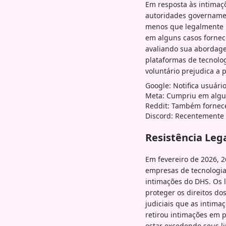
Em resposta às intimaç
autoridades governamen
menos que legalmente p
em alguns casos fornec
avaliando sua abordagem
plataformas de tecnolo
voluntário prejudica a 
Google: Notifica usuári
Meta: Cumpriu em algun
Reddit: Também fornece
Discord: Recentemente s
Resistência Lega
Em fevereiro de 2026, 
empresas de tecnologia
intimações do DHS. Os 
proteger os direitos d
judiciais que as intima
retirou intimações em 
estar excedendo seus li