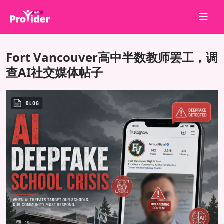
分享就能赢！
Fort Vancouver高中半数教师罢工，调
关于我们
查AI社交媒体帖子
登录
注册
服务
API
条款
博客