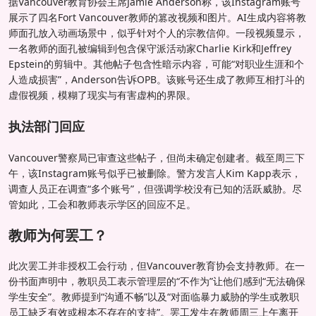
据Vancouver教育协会主席Jamie Anderson称，该Instagram账号
展示了四名Fort Vancouver教师的篡改视频和图片。AI生成内容将教
师面孔放入动画场景中，似乎针对个人的宗教信仰。一段视频显示，
一名教师的面孔被编辑到包含保守派活动家Charlie Kirk和Jeffrey
Epstein的剪辑中。其他帖子包含性暗示内容，可能“对职业生涯和个
人造成损害”，Anderson告诉OPB。该账号还生成了教师互相打斗的
虚假视频，模糊了现实与有害虚构的界限。
执法部门回应
Vancouver警察局已审查这些帖子，但尚未确定创建者。截至周三下
午，该Instagram账号似乎已被删除。警方发言人Kim Kapp表示，
调查人员正在调查“多个账号”，但强调学校没有已知的活跃威胁。尽
管如此，工会和教师表示学区的回应不足。
教师为何罢工？
此次罢工并非授权工会行动，但Vancouver教育协会支持教师。在一
份书面声明中，教职员工表示管理层的“不作为”让他们感到“无法确保
学生安全”。教师提到“沟通不畅”以及“对面临暴力威胁的学生或教职
员工缺乏有效或根本不存在的支持”。罢工发生在教师周三上午离开