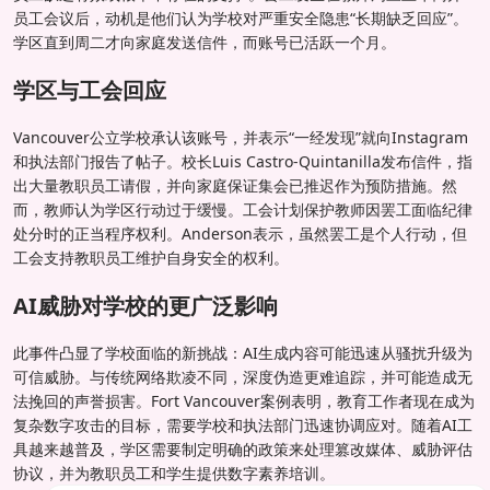
员工会议后，动机是他们认为学校对严重安全隐患“长期缺乏回应”。
学区直到周二才向家庭发送信件，而账号已活跃一个月。
学区与工会回应
Vancouver公立学校承认该账号，并表示“一经发现”就向Instagram
和执法部门报告了帖子。校长Luis Castro-Quintanilla发布信件，指
出大量教职员工请假，并向家庭保证集会已推迟作为预防措施。然
而，教师认为学区行动过于缓慢。工会计划保护教师因罢工面临纪律
处分时的正当程序权利。Anderson表示，虽然罢工是个人行动，但
工会支持教职员工维护自身安全的权利。
AI威胁对学校的更广泛影响
此事件凸显了学校面临的新挑战：AI生成内容可能迅速从骚扰升级为
可信威胁。与传统网络欺凌不同，深度伪造更难追踪，并可能造成无
法挽回的声誉损害。Fort Vancouver案例表明，教育工作者现在成为
复杂数字攻击的目标，需要学校和执法部门迅速协调应对。随着AI工
具越来越普及，学区需要制定明确的政策来处理篡改媒体、威胁评估
协议，并为教职员工和学生提供数字素养培训。