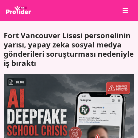
Paylaş, Kazan!
Fort Vancouver Lisesi personelinin
Hakkımızda
yarısı, yapay zeka sosyal medya
gönderileri soruşturması nedeniyle
Giriş Yap
iş bıraktı
Kayıt Ol
Hizmetler
API
Şartlar
Blog