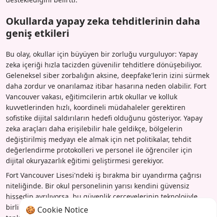
Okullarda yapay zeka tehditlerinin daha
geniş etkileri
Bu olay, okullar için büyüyen bir zorluğu vurguluyor: Yapay
zeka içeriği hızla tacizden güvenilir tehditlere dönüşebiliyor.
Geleneksel siber zorbalığın aksine, deepfake'lerin izini sürmek
daha zordur ve onarılamaz itibar hasarına neden olabilir. Fort
Vancouver vakası, eğitimcilerin artık okullar ve kolluk
kuvvetlerinden hızlı, koordineli müdahaleler gerektiren
sofistike dijital saldırıların hedefi olduğunu gösteriyor. Yapay
zeka araçları daha erişilebilir hale geldikçe, bölgelerin
değiştirilmiş medyayı ele almak için net politikalar, tehdit
değerlendirme protokolleri ve personel ile öğrenciler için
dijital okuryazarlık eğitimi geliştirmesi gerekiyor.
Fort Vancouver Lisesi'ndeki iş bırakma bir uyandırma çağrısı
niteliğinde. Bir okul personelinin yarısı kendini güvensiz
hissedip ayrılıyorsa, bu güvenlik çerçevelerinin teknolojiyle
birlikte gelişmesi gerektiğinin bir işaretidir. Gelecekte, okullar
🍪 Cookie Notice