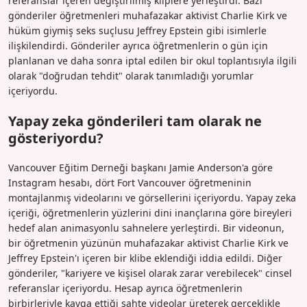
referanslar içeren değiştirilmiş kliplere yerleştirdi. Bazı
gönderiler öğretmenleri muhafazakar aktivist Charlie Kirk ve
hüküm giymiş seks suçlusu Jeffrey Epstein gibi isimlerle
ilişkilendirdi. Gönderiler ayrıca öğretmenlerin o gün için
planlanan ve daha sonra iptal edilen bir okul toplantısıyla ilgili
olarak "doğrudan tehdit" olarak tanımladığı yorumlar
içeriyordu.
Yapay zeka gönderileri tam olarak ne
gösteriyordu?
Vancouver Eğitim Derneği başkanı Jamie Anderson'a göre
Instagram hesabı, dört Fort Vancouver öğretmeninin
montajlanmış videolarını ve görsellerini içeriyordu. Yapay zeka
içeriği, öğretmenlerin yüzlerini dini inançlarına göre bireyleri
hedef alan animasyonlu sahnelere yerleştirdi. Bir videonun,
bir öğretmenin yüzünün muhafazakar aktivist Charlie Kirk ve
Jeffrey Epstein'ı içeren bir klibe eklendiği iddia edildi. Diğer
gönderiler, "kariyere ve kişisel olarak zarar verebilecek" cinsel
referanslar içeriyordu. Hesap ayrıca öğretmenlerin
birbirleriyle kavga ettiği sahte videolar üreterek gerçeklikle