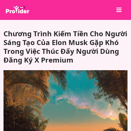
Chia sẻ để chiến thắng!
Chương Trình Kiếm Tiền Cho Người
Về chúng tôi
Sáng Tạo Của Elon Musk Gặp Khó
Trong Việc Thúc Đẩy Người Dùng
Đăng nhập
Đăng Ký X Premium
Đăng ký
Dịch vụ
API
Điều khoản
Blog