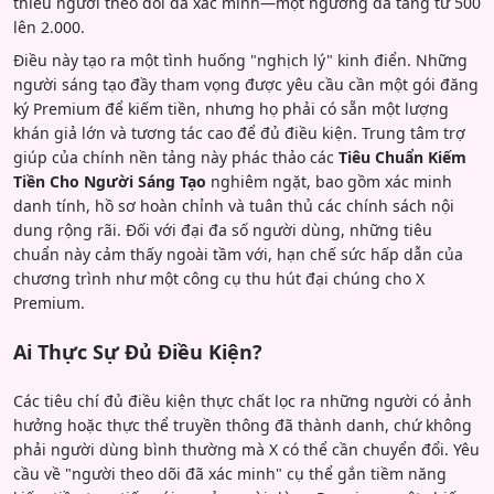
thiểu người theo dõi đã xác minh—một ngưỡng đã tăng từ 500
lên 2.000.
Điều này tạo ra một tình huống "nghịch lý" kinh điển. Những
người sáng tạo đầy tham vọng được yêu cầu cần một gói đăng
ký Premium để kiếm tiền, nhưng họ phải có sẵn một lượng
khán giả lớn và tương tác cao để đủ điều kiện. Trung tâm trợ
giúp của chính nền tảng này phác thảo các
Tiêu Chuẩn Kiếm
Tiền Cho Người Sáng Tạo
nghiêm ngặt, bao gồm xác minh
danh tính, hồ sơ hoàn chỉnh và tuân thủ các chính sách nội
dung rộng rãi. Đối với đại đa số người dùng, những tiêu
chuẩn này cảm thấy ngoài tầm với, hạn chế sức hấp dẫn của
chương trình như một công cụ thu hút đại chúng cho X
Premium.
Ai Thực Sự Đủ Điều Kiện?
Các tiêu chí đủ điều kiện thực chất lọc ra những người có ảnh
hưởng hoặc thực thể truyền thông đã thành danh, chứ không
phải người dùng bình thường mà X có thể cần chuyển đổi. Yêu
cầu về "người theo dõi đã xác minh" cụ thể gắn tiềm năng