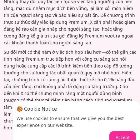
Những thay đổi quy tắc liên tục và việc tăng ngưỡng của nền
tảng, mặc dù nhằm mục đích bền vững, lại làm xói mòn niềm
tin của người sáng tạo và báo hiệu sự bất ổn. Để chương trình
thực sự thúc đẩy việc áp dụng Premium, X cần phải hoặc giảm
đáng kể rào cản gia nhập cho người sáng tạo, hoặc tăng
cường đáng kể giá trị của gói đăng ký Premium vượt ra ngoài
các khoản thanh toán cho người sáng tạo.
Sự đổi mới có thể nằm ở việc tích hợp sâu hơn—có thể gắn các
tính năng Premium trực tiếp hơn với công cụ sáng tạo nội
dung hoặc cung cấp các lộ trình kiếm tiền theo cấp độ tưởng
thưởng cho sự tương tác nhất quán ở quy mô nhỏ hơn. Hiện
tại, chương trình có cảm giác được thiết kế cho 0,1% hàng đầu
của nền tảng, chứ không phải là động cơ tăng trưởng. Cho
đến khi X có thể chứng minh rằng một người dùng bình
thường có thể thực tế kiếm tiền bằng cách sử dụng Premium,
tầm nhìn của Elon Musk về một nền tảng lấy người sáng tạo
🍪 Cookie Notice
làm trung tâm sẽ vẫn là khát vọng hơn là hiện thực, với
We use cookies to ensure that we give you the best
chương trình kiếm tiền phục vụ như một tính năng cho số ít
experience on our website.
hơn là chất xúc tác cho số đông.
Accept