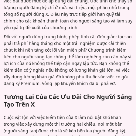
việc đạt được mức độ áp dụng đại chúng. Ước tính cho thấy số
lượng người đăng ký chỉ ở mức vài triệu, một phần nhỏ trong
tổng số người dùng X. Điều này trực tiếp giới hạn quỹ tài
chính cho các khoản thanh toán cho người sáng tạo và làm suy
yếu giá trị đề xuất của chương trình.
Đối với người dùng trung bình, phép tính rất đơn giản: tại sao
phải trả phí hàng tháng cho một trải nghiệm được cải thiện
chút ít khi nền tảng cốt lõi vẫn miễn phí? Chương trình kiếm
tiền cho người sáng tạo không thể làm nghiêng cán cân này vì
lợi ích của nó không thể tiếp cận ngay lập tức. Bạn không thể
kiếm tiền có ý nghĩa nếu không có lượng khán giả lớn, và việc
xây dựng lượng khán giả đó không phụ thuộc vào việc có gói
đăng ký Premium. Vòng lặp khuyến khích đã bị phá vỡ.
Tương Lai Của Các Ưu Đãi Cho Người Sáng
Tạo Trên X
Cuộc vật lộn với việc kiếm tiền của X làm nổi bật khó khăn
trong việc xây dựng một thị trường hai chiều, nơi một bên
(người sáng tạo) được cho là sẽ kéo bên kia (người đăng ký).